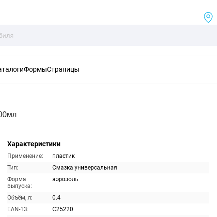
аталоги
Формы
Страницы
400мл
Характеристики
Применение:
пластик
Тип:
Смазка универсальная
Форма
аэрозоль
выпуска:
Объём, л:
0.4
EAN-13:
C25220