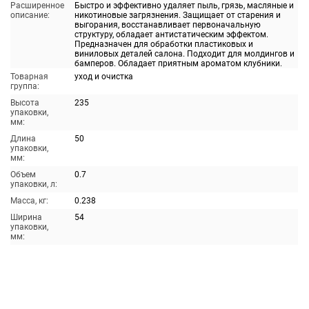
Расширенное
Быстро и эффективно удаляет пыль, грязь, масляные и
описание:
никотиновые загрязнения. Защищает от старения и
выгорания, восстанавливает первоначальную
структуру, обладает антистатическим эффектом.
Предназначен для обработки пластиковых и
виниловых деталей салона. Подходит для молдингов и
бамперов. Обладает приятным ароматом клубники.
Товарная
уход и очистка
группа:
Высота
235
упаковки,
мм:
Длина
50
упаковки,
мм:
Объем
0.7
упаковки, л:
Масса, кг:
0.238
Ширина
54
упаковки,
мм: