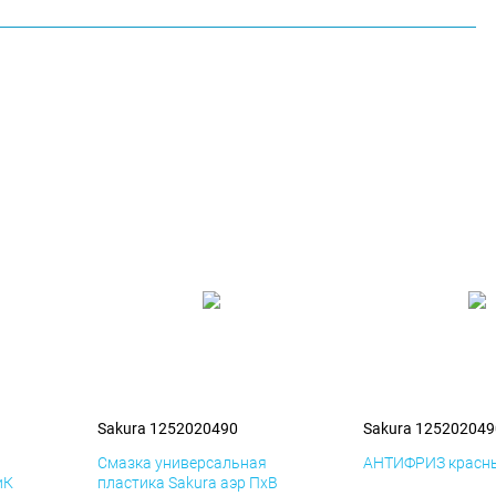
Sakura 1252020490
Sakura 125202049
я
Смазка универсальная
АНТИФРИЗ красны
иК
пластика Sakura аэр ПхВ