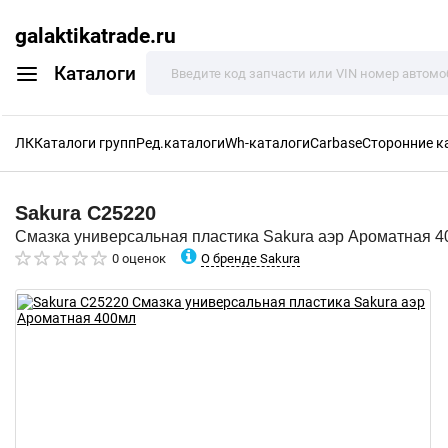
galaktikatrade.ru
Каталоги
ЛК
Каталоги групп
Ред.каталоги
Wh-каталоги
Carbase
Сторонние к
Sakura
C25220
Смазка универсальная пластика Sakura аэр Ароматная 
О бренде Sakura
0 оценок