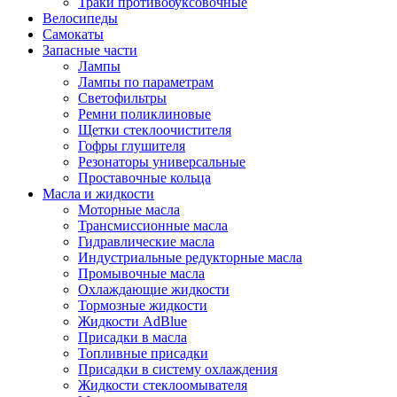
Траки противобуксовочные
Велосипеды
Самокаты
Запасные части
Лампы
Лампы по параметрам
Светофильтры
Ремни поликлиновые
Щетки стеклоочистителя
Гофры глушителя
Резонаторы универсальные
Проставочные кольца
Масла и жидкости
Моторные масла
Трансмиссионные масла
Гидравлические масла
Индустриальные редукторные масла
Промывочные масла
Охлаждающие жидкости
Тормозные жидкости
Жидкости AdBlue
Присадки в масла
Топливные присадки
Присадки в систему охлаждения
Жидкости стеклоомывателя