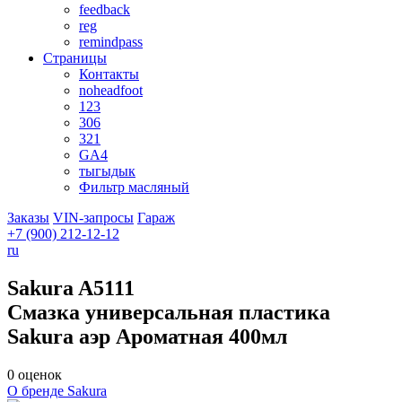
feedback
reg
remindpass
Страницы
Контакты
noheadfoot
123
306
321
GA4
тыгыдык
Фильтр масляный
Заказы
VIN-запросы
Гараж
+7 (900)
212-12-12
ru
Sakura
A5111
Смазка универсальная пластика
Sakura аэр Ароматная 400мл
0 оценок
О бренде Sakura