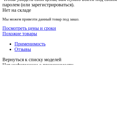
паролем (или зарегистрироваться).
Нет на складе
Мы можем привезти данный товар под заказ.
Посмотреть цены и сроки
Похожие товары
Применимость
Отзывы
Нет информации о применимости
Внимание! Если вы измените текст своего отзыва, то будут
удалены все оценки, поставленные этому отзыву другими
пользователями. Хотите продолжить?
Пока нет ни одного отзыва. Ваш отзыв может стать первым.
Ответ на отзыв