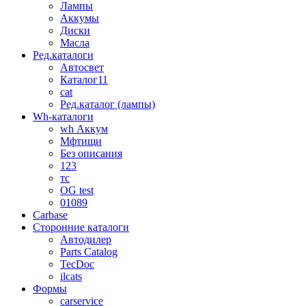
Лампы
Аккумы
Диски
Масла
Ред.каталоги
Автосвет
Каталог11
cat
Ред.каталог (лампы)
Wh-каталоги
wh Аккум
Мфтищи
Без описания
123
тс
OG test
01089
Carbase
Сторонние каталоги
Автодилер
Parts Catalog
TecDoc
ilcats
Формы
carservice