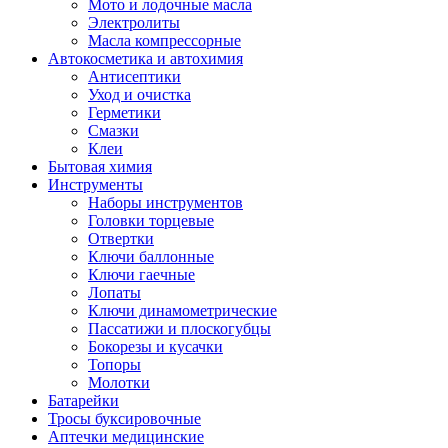
Мото и лодочные масла
Электролиты
Масла компрессорные
Автокосметика и автохимия
Антисептики
Уход и очистка
Герметики
Смазки
Клеи
Бытовая химия
Инструменты
Наборы инструментов
Головки торцевые
Отвертки
Ключи баллонные
Ключи гаечные
Лопаты
Ключи динамометрические
Пассатижи и плоскогубцы
Бокорезы и кусачки
Топоры
Молотки
Батарейки
Тросы буксировочные
Аптечки медицинские