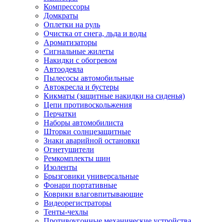
Компрессоры
Домкраты
Оплетки на руль
Очистка от снега, льда и воды
Ароматизаторы
Сигнальные жилеты
Накидки с обогревом
Автоодеяла
Пылесосы автомобильные
Автокресла и бустеры
Кикматы (защитные накидки на сиденья)
Цепи противоскольжения
Перчатки
Наборы автомобилиста
Шторки солнцезащитные
Знаки аварийной остановки
Огнетушители
Ремкомплекты шин
Изоленты
Брызговики универсальные
Фонари портативные
Коврики влаговпитывающие
Видеорегистраторы
Тенты-чехлы
Противоугонные механические устройства