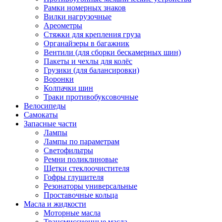
Рамки номерных знаков
Вилки нагрузочные
Ареометры
Стяжки для крепления груза
Органайзеры в багажник
Вентили (для сборки бескамерных шин)
Пакеты и чехлы для колёс
Грузики (для балансировки)
Воронки
Колпачки шин
Траки противобуксовочные
Велосипеды
Самокаты
Запасные части
Лампы
Лампы по параметрам
Светофильтры
Ремни поликлиновые
Щетки стеклоочистителя
Гофры глушителя
Резонаторы универсальные
Проставочные кольца
Масла и жидкости
Моторные масла
Трансмиссионные масла