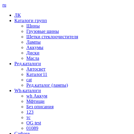
ru
ЛК
Каталоги групп
Шины
Грузовые шины
Щетки стеклоочистителя
Лампы
Аккумы
Диски
Масла
Ред.каталоги
Автосвет
Каталог11
cat
Ред.каталог (лампы)
Wh-каталоги
wh Аккум
Мфтищи
Без описания
123
тс
OG test
01089
Carbase