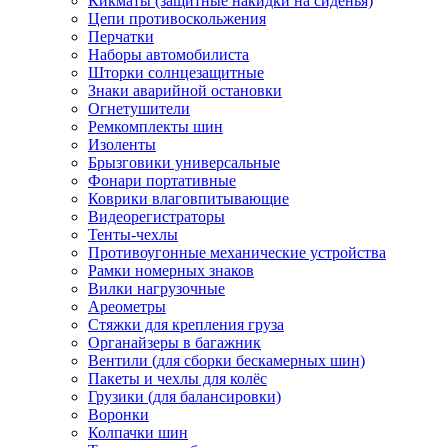
Кикматы (защитные накидки на сиденья)
Цепи противоскольжения
Перчатки
Наборы автомобилиста
Шторки солнцезащитные
Знаки аварийной остановки
Огнетушители
Ремкомплекты шин
Изоленты
Брызговики универсальные
Фонари портативные
Коврики влаговпитывающие
Видеорегистраторы
Тенты-чехлы
Противоугонные механические устройства
Рамки номерных знаков
Вилки нагрузочные
Ареометры
Стяжки для крепления груза
Органайзеры в багажник
Вентили (для сборки бескамерных шин)
Пакеты и чехлы для колёс
Грузики (для балансировки)
Воронки
Колпачки шин