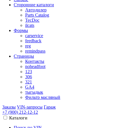
Сторонние каталоги
Автодилер
Parts Catalog
TecDoc
ilcats
Формы
carservice
feedback
reg
remindpass
Страницы
Контакты
noheadfoot
123
306
321
GA4
тыгыдык
Фильтр масляный
Заказы
VIN-запросы
Гараж
+7 (900)
212-12-12
Каталоги
Поиск по VIN